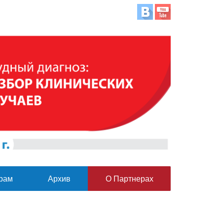
рам
Архив
О Партнерах