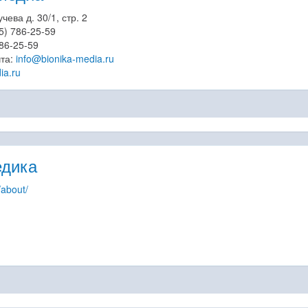
чева д. 30/1, стр. 2
5) 786-25-59
786-25-59
чта:
info@bionika-media.ru
ia.ru
едика
about/