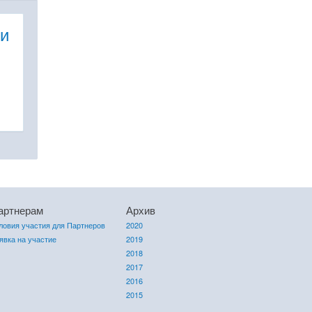
и
артнерам
Архив
ловия участия для Партнеров
2020
явка на участие
2019
2018
2017
2016
2015