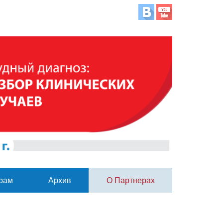
рам
Архив
О Партнерах