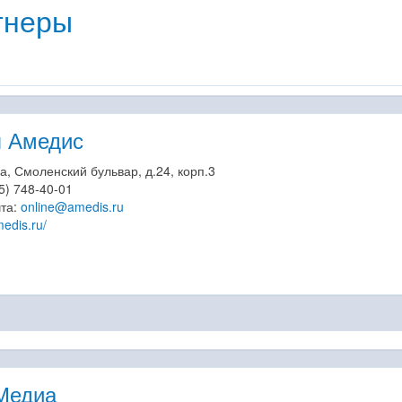
тнеры
 Амедис
ва, Смоленский бульвар, д.24, корп.3
5) 748-40-01
чта:
online@amedis.ru
edis.ru/
Медиа